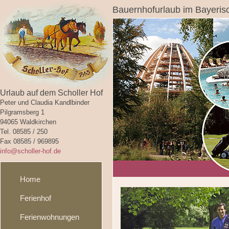
Bauernhofurlaub im Bayeris
Urlaub auf dem Scholler Hof
Peter und Claudia Kandlbinder
Pilgramsberg 1
94065 Waldkirchen
Tel. 08585 / 250
Fax 08585 / 969895
info@scholler-hof.de
Home
Ferienhof
Ferienwohnungen