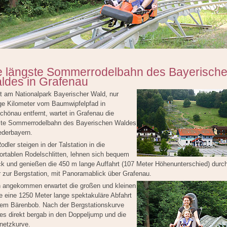
e längste Sommerrodelbahn des Bayerisch
ldes in Grafenau
t am Nationalpark Bayerischer Wald, nur
ge Kilometer vom Baumwipfelpfad in
hönau entfernt, wartet in Grafenau die
ste Sommerrodelbahn des Bayerischen Waldes
ederbayern.
odler steigen in der Talstation in die
ortablen Rodelschlitten, lehnen sich bequem
ck und genießen die 450 m lange Auffahrt (107 Meter Höhenunterschied) durch
 zur Bergstation, mit Panoramablick über Grafenau.
 angekommen erwartet die großen und kleinen
e eine 1250 Meter lange spektakuläre Abfahrt
dem Bärenbob. Nach der Bergstationskurve
es direkt bergab in den Doppeljump und die
netzkurve.