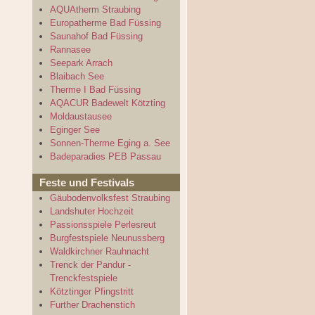
AQUAtherm Straubing
Europatherme Bad Füssing
Saunahof Bad Füssing
Rannasee
Seepark Arrach
Blaibach See
Therme I Bad Füssing
AQACUR Badewelt Kötzting
Moldaustausee
Eginger See
Sonnen-Therme Eging a. See
Badeparadies PEB Passau
Feste und Festivals
Gäubodenvolksfest Straubing
Landshuter Hochzeit
Passionsspiele Perlesreut
Burgfestspiele Neunussberg
Waldkirchner Rauhnacht
Trenck der Pandur -
Trenckfestspiele
Kötztinger Pfingstritt
Further Drachenstich