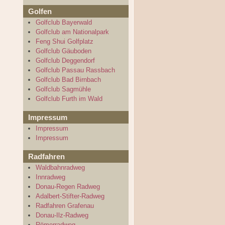
Golfen
Golfclub Bayerwald
Golfclub am Nationalpark
Feng Shui Golfplatz
Golfclub Gäuboden
Golfclub Deggendorf
Golfclub Passau Rassbach
Golfclub Bad Birnbach
Golfclub Sagmühle
Golfclub Furth im Wald
Impressum
Impressum
Impressum
Radfahren
Waldbahnradweg
Innradweg
Donau-Regen Radweg
Adalbert-Stifter-Radweg
Radfahren Grafenau
Donau-Ilz-Radweg
Römerradweg