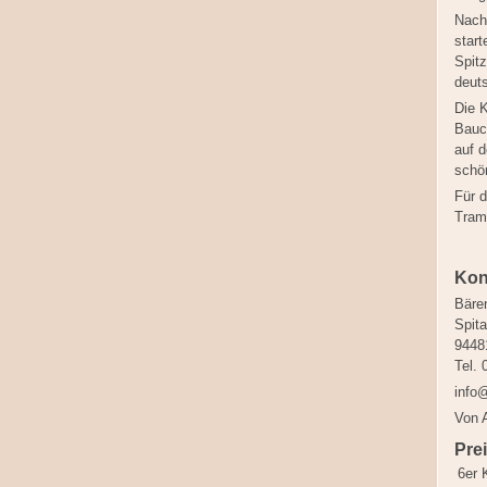
Nach
start
Spitz
deuts
Die K
Bauch
auf d
schö
Für d
Tram
Kont
Bäre
Spita
9448
Tel.
info
Von A
Pre
6er 