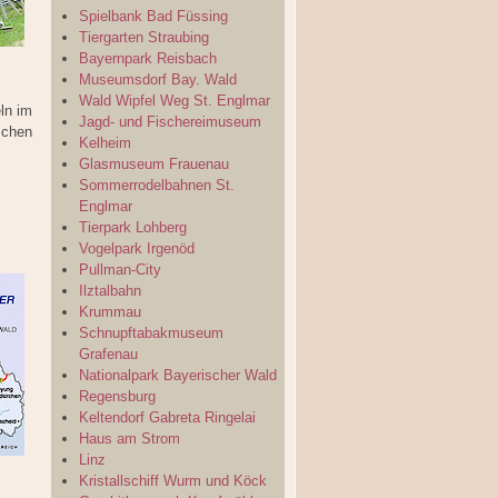
Spielbank Bad Füssing
Tiergarten Straubing
Bayernpark Reisbach
Museumsdorf Bay. Wald
Wald Wipfel Weg St. Englmar
ln im
Jagd- und Fischereimuseum
zchen
Kelheim
Glasmuseum Frauenau
Sommerrodelbahnen St.
Englmar
Tierpark Lohberg
Vogelpark Irgenöd
Pullman-City
Ilztalbahn
Krummau
Schnupftabakmuseum
Grafenau
Nationalpark Bayerischer Wald
Regensburg
Keltendorf Gabreta Ringelai
Haus am Strom
Linz
Kristallschiff Wurm und Köck