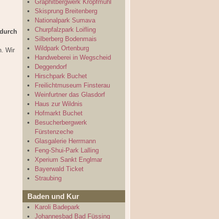
Graphitbergwerk Kropfmühl
Skisprung Breitenberg
Nationalpark Sumava
Churpfalzpark Loifling
 durch
Silberberg Bodenmais
Wildpark Ortenburg
. Wir
Handweberei in Wegscheid
Deggendorf
Hirschpark Buchet
Freilichtmuseum Finsterau
Weinfurtner das Glasdorf
Haus zur Wildnis
Hofmarkt Buchet
Besucherbergwerk
Fürstenzeche
Glasgalerie Herrmann
Feng-Shui-Park Lalling
Xperium Sankt Englmar
Bayerwald Ticket
Straubing
Baden und Kur
Karoli Badepark
Johannesbad Bad Füssing