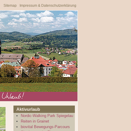
Sitemap
Impressum & Datenschutzerklärung
Aktivurlaub
Nordic-Walking Park Spiegelau
Reiten in Grainet
biovital Bewegungs-Parcours