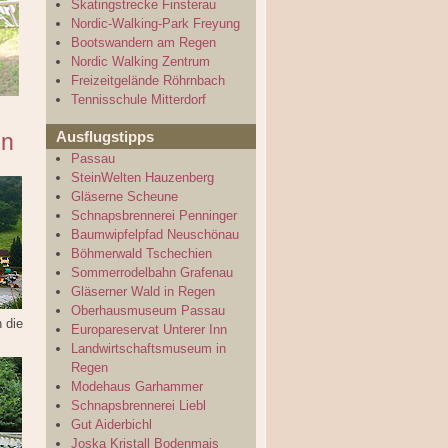
Skatingstrecke Finsterau
Nordic-Walking-Park Freyung
Bootswandern am Regen
Nordic Walking Zentrum
Freizeitgelände Röhrnbach
Tennisschule Mitterdorf
Ausflugstipps
en
Passau
SteinWelten Hauzenberg
Gläserne Scheune
Schnapsbrennerei Penninger
Baumwipfelpfad Neuschönau
Böhmerwald Tschechien
Sommerrodelbahn Grafenau
Gläserner Wald in Regen
Oberhausmuseum Passau
 die
Europareservat Unterer Inn
Landwirtschaftsmuseum in
Regen
Modehaus Garhammer
Schnapsbrennerei Liebl
Gut Aiderbichl
Joska Kristall Bodenmais