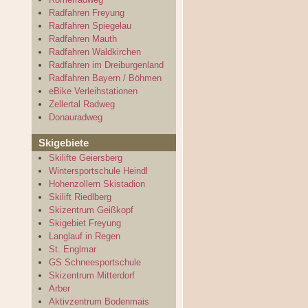
Radfahren Freyung
Radfahren Spiegelau
Radfahren Mauth
Radfahren Waldkirchen
Radfahren im Dreiburgenland
Radfahren Bayern / Böhmen
eBike Verleihstationen
Zellertal Radweg
Donauradweg
Skigebiete
Skilifte Geiersberg
Wintersportschule Heindl
Hohenzollern Skistadion
Skilift Riedlberg
Skizentrum Geißkopf
Skigebiet Freyung
Langlauf in Regen
St. Englmar
GS Schneesportschule
Skizentrum Mitterdorf
Arber
Aktivzentrum Bodenmais