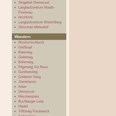
Skigebiet Dreisessel
Langlaufzentrum Mauth-
Finsterau
Hochficht
Langlaufzentrum Breitenberg
Skischule Mitterdorf
Wandern
Risslochschlucht
Geißkopf
Baierweg
Goldsteig
Böhmweg
Pilgerweg Via Nova
Gunthersteig
Goldener Steig
Steinklamm
Arber
Dreisessel
Hirschenstein
Buchberger Leite
Haidel
Triftsteig Fürsteneck