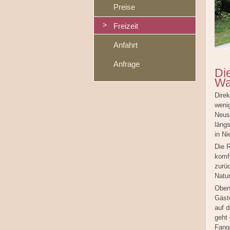
Preise
Freizeit
Anfahrt
Anfrage
Di
Wa
Direk
weni
Neusc
läng
in Ni
Die R
komf
zurü
Natur
Oben
Gäst
auf 
geht 
Fang