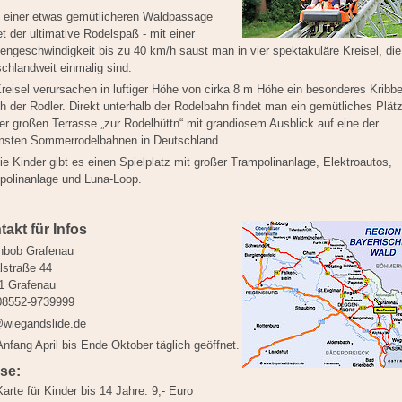
 einer etwas gemütlicheren Waldpassage
et der ultimative Rodelspaß - mit einer
engeschwindigkeit bis zu 40 km/h saust man in vier spektakuläre Kreisel, die
chlandweit einmalig sind.
reisel verursachen in luftiger Höhe von cirka 8 m Höhe ein besonderes Kribbe
 der Rodler. Direkt unterhalb der Rodelbahn findet man ein gemütliches Plät
er großen Terrasse „zur Rodelhüttn“ mit grandiosem Ausblick auf eine der
nsten Sommerrodelbahnen in Deutschland.
ie Kinder gibt es einen Spielplatz mit großer Trampolinanlage, Elektroautos,
polinanlage und Luna-Loop.
akt für Infos
nbob Grafenau
lstraße 44
1 Grafenau
 08552-9739999
@wiegandslide.de
nfang April bis Ende Oktober täglich geöffnet.
ise:
Karte für Kinder bis 14 Jahre:
9,- Euro