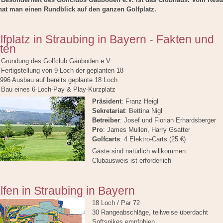
hat man einen Rundblick auf den ganzen Golfplatz.
lfplatz in Straubing in Bayern - Fakten und
ten
 Gründung des Golfclub Gäuboden e.V.
Fertigstellung von 9-Loch der geplanten 18
1996 Ausbau auf bereits geplante 18 Loch
 Bau eines 6-Loch-Pay & Play-Kurzplatz
Präsident
: Franz Heigl
Sekretariat
: Bettina Nigl
Betreiber
: Josef und Florian Erhardsberger
Pro
: James Mullen, Harry Gsatter
Golfcarts
: 4 Elektro-Carts (25 €)
Gäste sind natürlich willkommen
Clubausweis ist erforderlich
lfen in Straubing in Bayern
18 Loch / Par 72
30 Rangeabschläge, teilweise überdacht
Softspikes empfohlen