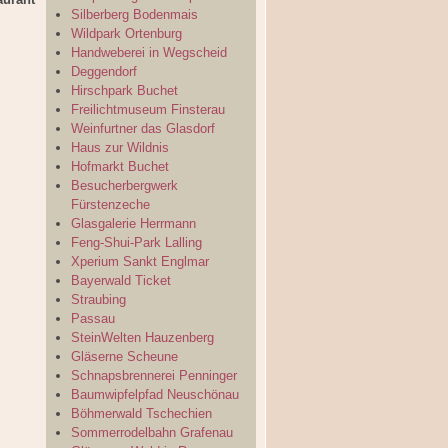
Silberberg Bodenmais
Wildpark Ortenburg
Handweberei in Wegscheid
Deggendorf
Hirschpark Buchet
Freilichtmuseum Finsterau
Weinfurtner das Glasdorf
Haus zur Wildnis
Hofmarkt Buchet
Besucherbergwerk
Fürstenzeche
Glasgalerie Herrmann
Feng-Shui-Park Lalling
Xperium Sankt Englmar
Bayerwald Ticket
Straubing
Passau
SteinWelten Hauzenberg
Gläserne Scheune
Schnapsbrennerei Penninger
Baumwipfelpfad Neuschönau
Böhmerwald Tschechien
Sommerrodelbahn Grafenau