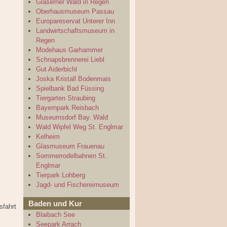
Gläserner Wald in Regen
Oberhausmuseum Passau
Europareservat Unterer Inn
Landwirtschaftsmuseum in
Regen
Modehaus Garhammer
Schnapsbrennerei Liebl
Gut Aiderbichl
Joska Kristall Bodenmais
Spielbank Bad Füssing
Tiergarten Straubing
Bayernpark Reisbach
Museumsdorf Bay. Wald
Wald Wipfel Weg St. Englmar
Kelheim
Glasmuseum Frauenau
Sommerrodelbahnen St.
Englmar
Tierpark Lohberg
Jagd- und Fischereimuseum
Baden und Kur
sfahrt
Blaibach See
Seepark Arrach