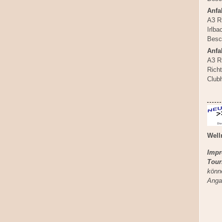
Anfa
A3 R
Irlba
Besch
Anfa
A3 R
Rich
Club
Well
Impr
Tour
könn
Anga