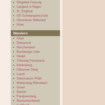
Skigebiet Freyung
Langlauf in Regen
St. Englmar
GS Schneesportschule
Skizentrum Mitterdorf
Arber
Wandern
Arber
Dreisessel
Hirschenstein
Buchberger Leite
Haidel
Triftsteig Fürsteneck
Kaitersberg
Gläserner Steig
Lusen
Steinmassiv Pfahl
Mühlenweg Röhrnbach
Osser
Rachel
Pandurensteig
Risslochschlucht