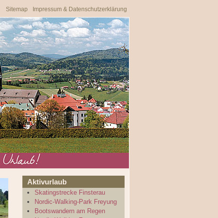
Sitemap
Impressum & Datenschutzerklärung
Aktivurlaub
Skatingstrecke Finsterau
Nordic-Walking-Park Freyung
Bootswandern am Regen