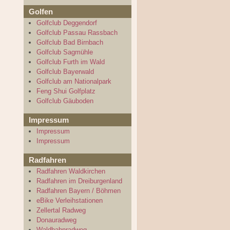
Golfen
Golfclub Deggendorf
Golfclub Passau Rassbach
Golfclub Bad Birnbach
Golfclub Sagmühle
Golfclub Furth im Wald
Golfclub Bayerwald
Golfclub am Nationalpark
Feng Shui Golfplatz
Golfclub Gäuboden
Impressum
Impressum
Impressum
Radfahren
Radfahren Waldkirchen
Radfahren im Dreiburgenland
Radfahren Bayern / Böhmen
eBike Verleihstationen
Zellertal Radweg
Donauradweg
Waldbahnradweg