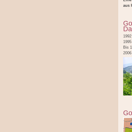
aus 
Go
Da
1992
1995 
Bis 
2006
Go