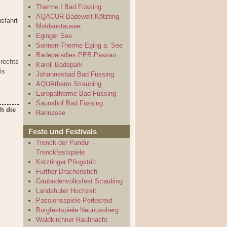
Therme I Bad Füssing
AQACUR Badewelt Kötzting
sfahrt
Moldaustausee
Eginger See
Sonnen-Therme Eging a. See
Badeparadies PEB Passau
rechts
Karoli Badepark
is
Johannesbad Bad Füssing
AQUAtherm Straubing
Europatherme Bad Füssing
Saunahof Bad Füssing
h die
Rannasee
Feste und Festivals
Trenck der Pandur -
Trenckfestspiele
Kötztinger Pfingstritt
Further Drachenstich
Gäubodenvolksfest Straubing
Landshuter Hochzeit
Passionsspiele Perlesreut
Burgfestspiele Neunussberg
Waldkirchner Rauhnacht