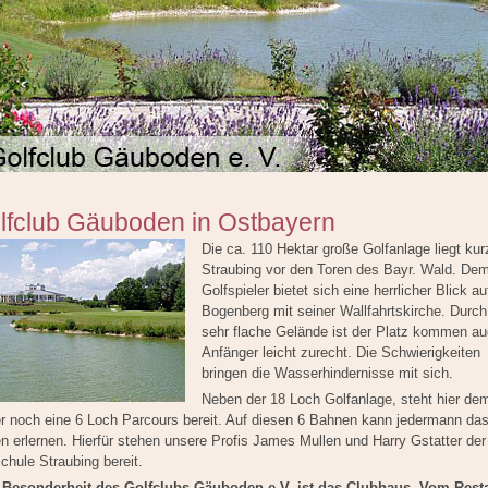
lfclub Gäuboden in Ostbayern
Die ca. 110 Hektar große Golfanlage liegt kur
Straubing vor den Toren des Bayr. Wald. De
Golfspieler bietet sich eine herrlicher Blick a
Bogenberg mit seiner Wallfahrtskirche. Durc
sehr flache Gelände ist der Platz kommen a
Anfänger leicht zurecht. Die Schwierigkeiten
bringen die Wasserhindernisse mit sich.
Neben der 18 Loch Golfanlage, steht hier de
er noch eine 6 Loch Parcours bereit. Auf diesen 6 Bahnen kann jedermann da
n erlernen. Hierfür stehen unsere Profis James Mullen und Harry Gstatter der
chule Straubing bereit.
 Besonderheit des Golfclubs Gäuboden e.V. ist das Clubhaus. Vom Rest