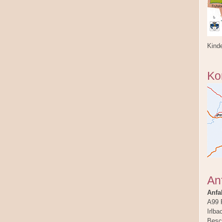
Kind
Ko
An
Anfa
A99 
Irlba
Besch