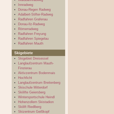
Innradweg
Donau-Regen Radweg
Adalbert-Stifter-Radweg
Radfahren Grafenau
Donau-Ilz-Radweg
Römerradweg
Radfahren Freyung
Radfahren Spiegelau
Radfahren Mauth
Skigebiete
Skigebiet Dreisessel
Langlaufzentrum Mauth-
Finsterau
Aktivzentrum Bodenmais
Hochficht
Langlaufzentrum Breitenberg
Skischule Mitterdorf
Skilifte Geiersberg
Wintersportschule Heindl
Hohenzollern Skistadion
Skilift Riedlberg
Skizentrum Geißkopf