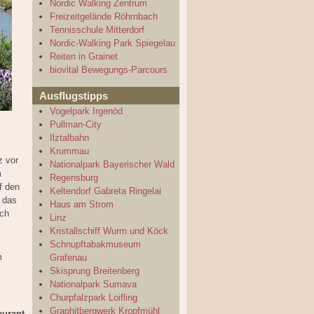
Nordic Walking Zentrum
Freizeitgelände Röhrnbach
Tennisschule Mitterdorf
Nordic-Walking Park Spiegelau
Reiten in Grainet
biovital Bewegungs-Parcours
Ausflugstipps
Vogelpark Irgenöd
Pullman-City
Ilztalbahn
Krummau
z vor
Nationalpark Bayerischer Wald
m
Regensburg
uf den
Keltendorf Gabreta Ringelai
h das
Haus am Strom
uch
Linz
Kristallschiff Wurm und Köck
Schnupftabakmuseum
m
Grafenau
s
Skisprung Breitenberg
Nationalpark Sumava
Churpfalzpark Loifling
Graphitbergwerk Kropfmühl
aurant