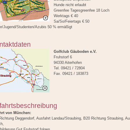
Hunde nicht erlaubt
Greenfee Tagesgreenfee 18 Loch
Werktags € 40
Sa/So/Feiertags € 50
er/Jugend/Studenten/Azubis 50 % ermäßigt
ntaktdaten
Golfclub Gäuboden e.V.
Fruhstorf 6
94330 Aiterhofen
Tel. 09421 / 72804
Fax. 09421 / 183873
fahrtsbeschreibung
hrt von München:
Richtung Deggendorf, Ausfahrt Landau/Straubing, B20 Richtung Straubing, Au
ch,
ilderung Gut Fruhstorf folgen