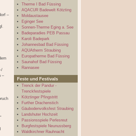
Therme I Bad Füssing
AQACUR Badewelt Kötzting
orf –
Moldaustausee
Eginger See
l.
Sonnen-Therme Eging a. See
Badeparadies PEB Passau
Karoli Badepark
Johannesbad Bad Füssing
AQUAtherm Straubing
Europatherme Bad Füssing
 dem
Saunahof Bad Füssing
Rannasee
-/
h –
Feste und Festivals
Trenck der Pandur -
Trenckfestspiele
Kötztinger Pfingstritt
bruch
Further Drachenstich
Gäubodenvolksfest Straubing
Landshuter Hochzeit
“
Passionsspiele Perlesreut
Burgfestspiele Neunussberg
d
Waldkirchner Rauhnacht