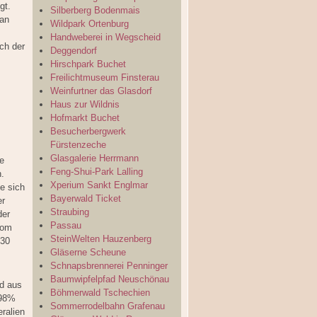
gt.
Silberberg Bodenmais
man
Wildpark Ortenburg
Handweberei in Wegscheid
ch der
Deggendorf
Hirschpark Buchet
Freilichtmuseum Finsterau
Weinfurtner das Glasdorf
Haus zur Wildnis
Hofmarkt Buchet
Besucherbergwerk
Fürstenzeche
Glasgalerie Herrmann
te
Feng-Shui-Park Lalling
n.
Xperium Sankt Englmar
te sich
Bayerwald Ticket
er
Straubing
der
Passau
vom
SteinWelten Hauzenberg
 30
Gläserne Scheune
Schnapsbrennerei Penninger
Baumwipfelpfad Neuschönau
d aus
Böhmerwald Tschechien
 98%
Sommerrodelbahn Grafenau
ralien