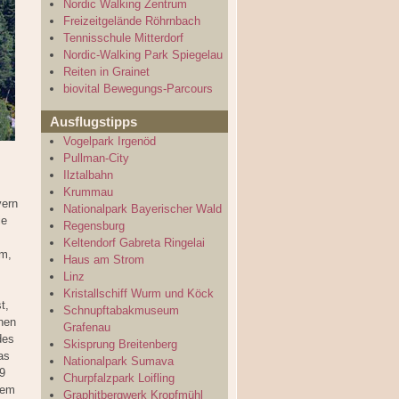
Nordic Walking Zentrum
Freizeitgelände Röhrnbach
Tennisschule Mitterdorf
Nordic-Walking Park Spiegelau
Reiten in Grainet
biovital Bewegungs-Parcours
Ausflugstipps
Vogelpark Irgenöd
Pullman-City
Ilztalbahn
Krummau
yern
Nationalpark Bayerischer Wald
ie
Regensburg
Keltendorf Gabreta Ringelai
km,
Haus am Strom
Linz
Kristallschiff Wurm und Köck
t,
Schnupftabakmuseum
chen
Grafenau
des
Skisprung Breitenberg
as
Nationalpark Sumava
9
Churpfalzpark Loifling
dem
Graphitbergwerk Kropfmühl