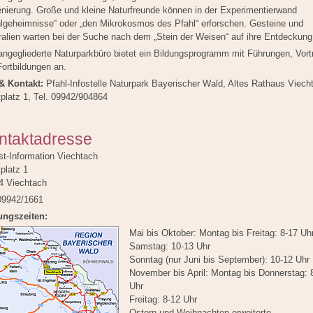
enierung. Große und kleine Naturfreunde können in der Experimentierwand
hlgeheimnisse“ oder „den Mikrokosmos des Pfahl“ erforschen. Gesteine und
ralien warten bei der Suche nach dem „Stein der Weisen“ auf ihre Entdeckung
angegliederte Naturparkbüro bietet ein Bildungsprogramm mit Führungen, Vort
ortbildungen an.
 & Kontakt:
Pfahl-Infostelle Naturpark Bayerischer Wald, Altes Rathaus Viech
platz 1, Tel. 09942/904864
ntaktadresse
st-Information Viechtach
platz 1
4 Viechtach
 09942/1661
ungszeiten:
Mai bis Oktober: Montag bis Freitag: 8-17 Uh
Samstag: 10-13 Uhr
Sonntag (nur Juni bis September): 10-12 Uhr
November bis April: Montag bis Donnerstag: 
Uhr
Freitag: 8-12 Uhr
Ostern und Weihnachten erweiterte