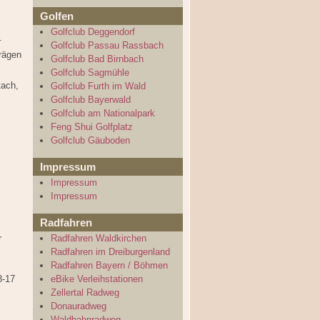
Golfen
Golfclub Deggendorf
.
Golfclub Passau Rassbach
rägen
Golfclub Bad Birnbach
Golfclub Sagmühle
tach,
Golfclub Furth im Wald
Golfclub Bayerwald
Golfclub am Nationalpark
Feng Shui Golfplatz
Golfclub Gäuboden
Impressum
Impressum
Impressum
Radfahren
r
Radfahren Waldkirchen
Radfahren im Dreiburgenland
Radfahren Bayern / Böhmen
8-17
eBike Verleihstationen
Zellertal Radweg
Donauradweg
Waldbahnradweg