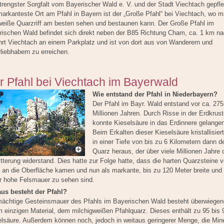
trengster Sorgfalt vom Bayerischer Wald e. V. und der Stadt Viechtach gepfle
arkanteste Ort am Pfahl in Bayern ist der „Große Pfahl“ bei Viechtach, wo 
weiße Quarzriff am besten sehen und bestaunen kann. Der Große Pfahl im
rischen Wald befindet sich direkt neben der B85 Richtung Cham, ca. 1 km na
hrt Viechtach an einem Parkplatz und ist von dort aus von Wanderern und
liebhabern zu erreichen.
r Pfahl bei Viechtach im Bayerwald
Wie entstand der Pfahl in Niederbayern?
Der Pfahl im Bayr. Wald entstand vor ca. 275
Millionen Jahren. Durch Risse in der Erdkrus
konnte Kieselsäure in das Erdinnere gelange
Beim Erkalten dieser Kieselsäure kristallisier
in einer Tiefe von bis zu 6 Kilometern dann d
Quarz heraus, der über viele Millionen Jahre 
tterung widerstand. Dies hatte zur Folge hatte, dass die harten Quarzsteine 
 an die Oberfläche kamen und nun als markante, bis zu 120 Meter breite und
r hohe Felsmauer zu sehen sind.
us besteht der Pfahl?
mächtige Gesteinsmauer des Pfahls im Bayerischen Wald besteht überwiegen
m einzigen Material, dem milchigweißen Pfahlquarz. Dieses enthält zu 95 bis
elsäure. Außerdem können noch, jedoch in weitaus geringerer Menge, die Mine