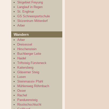
Skigebiet Freyung
Langlauf in Regen
St. Englmar
GS Schneesportschule
Skizentrum Mitterdorf
Arber
Wandern
Arber
Dreisessel
Hirschenstein
Buchberger Leite
Haidel
Triftsteig Fürsteneck
Kaitersberg
Gläserner Steig
Lusen
Steinmassiv Pfahl
Mühlenweg Röhrnbach
Osser
Rachel
Pandurensteig
Risslochschlucht