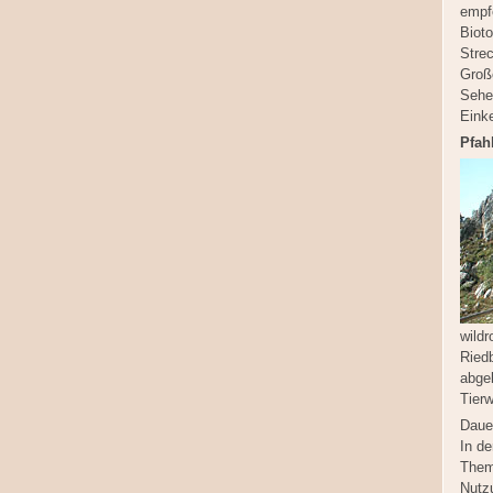
empfe
Biot
Strec
Große
Sehe
Eink
Pfah
wild
Ried
abge
Tier
Daue
In d
Them
Nutz