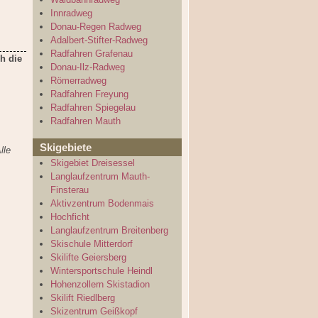
Innradweg
Donau-Regen Radweg
Adalbert-Stifter-Radweg
Radfahren Grafenau
h die
Donau-Ilz-Radweg
Römerradweg
Radfahren Freyung
Radfahren Spiegelau
Radfahren Mauth
Skigebiete
lle
Skigebiet Dreisessel
Langlaufzentrum Mauth-
Finsterau
Aktivzentrum Bodenmais
Hochficht
Langlaufzentrum Breitenberg
Skischule Mitterdorf
Skilifte Geiersberg
Wintersportschule Heindl
Hohenzollern Skistadion
Skilift Riedlberg
Skizentrum Geißkopf