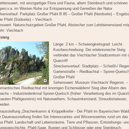
hlenswert, mit einzigartiger Flora und Fauna, altem Steinbruch und schönen
open;v.a. im Westen Ruhe zur Entspannung und Genießen der Natur
kenverlauf: Parkplatz Großer Pfahl B 85 – Großer Pfahl (Nordseite) – Engelsd
r Pfahl (Südseite) – Viechtach
nswert: Naturschutzgebiet Großer Pfahl, Abstecher zum Lehrbienenstand mög
ehr: Viechtach
lsteig
Länge: 2 km – Schwierigkeitsgrad: Leicht
Kurzbeschreibung: Der erlebnisreiche Steig
verbindet das Viechtacher Stadtzentrum mit
Quarzriff
Streckenverlauf: Stadtplatz – Schießl-/ Reger
Gartenstraße – Riedbachtal – Sporer-Quetsc
Großer Pfahl
Sehenswert: Museum Viechtach/ Regerstr. –
romantisches Riedbachtal mit knorrigen Eichenwäldern/ Steg über Altarm des
bachs – Industriedenkmal Sporer-Quetsch (früher: Verarbeitung des im Quarz
bauten Pfahlgesteins) mit Naturweihern, Schauimkerstand, Streuobstwiesen,
weiden
rausstellung „Drachenkamm & Krüppelkiefer - Der Pfahl im Bayerischen Wald
er Dauerausstellung finden Sie Interessantes und Wissenswertes rund um das
a Pfahl: Landschaft und Lebensräume, Tiere und Pflanzen, Entstehungs- un
ungsgeschichte, Pfahl-Sage, Burgen und Schlösser oder eine Steinbruch-