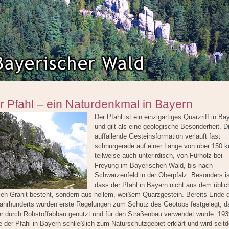
r Pfahl – ein Naturdenkmal in Bayern
Der Pfahl ist ein einzigartiges Quarzriff in Ba
und gilt als eine geologische Besonderheit. D
auffallende Gesteinsformation verläuft fast
schnurgerade auf einer Länge von über 150 
teilweise auch unterirdisch, von Fürholz bei
Freyung im Bayerischen Wald, bis nach
Schwarzenfeld in der Oberpfalz. Besonders is
dass der Pfahl in Bayern nicht aus dem übli
len Granit besteht, sondern aus hellem, weißem Quarzgestein. Bereits Ende 
Jahrhunderts wurden erste Regelungen zum Schutz des Geotops festgelegt, d
er durch Rohstoffabbau genutzt und für den Straßenbau verwendet wurde. 193
 der Pfahl in Bayern schließlich zum Naturschutzgebiet erklärt und wird seit