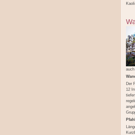
Kaoli
Wa
auch
Wand
Der 
12 In
tief
rege
ange
Grup
Pfah
Länge
Kurzb