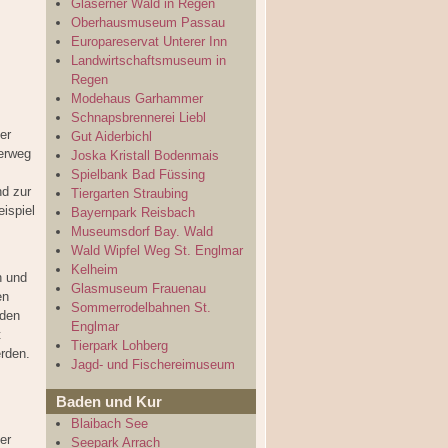
Gläserner Wald in Regen
Oberhausmuseum Passau
Europareservat Unterer Inn
Landwirtschaftsmuseum in
Regen
Modehaus Garhammer
Schnapsbrennerei Liebl
er
Gut Aiderbichl
erweg
Joska Kristall Bodenmais
Spielbank Bad Füssing
nd zur
Tiergarten Straubing
ispiel
Bayernpark Reisbach
Museumsdorf Bay. Wald
Wald Wipfel Weg St. Englmar
Kelheim
n und
Glasmuseum Frauenau
en
Sommerrodelbahnen St.
rden
Englmar
t
Tierpark Lohberg
rden.
Jagd- und Fischereimuseum
Baden und Kur
Blaibach See
er
Seepark Arrach