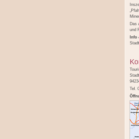
Insz
„Pfa
Mine
Das 
und F
Info
Stadt
Ko
Touri
Stadt
9423
Tel.
Öffn