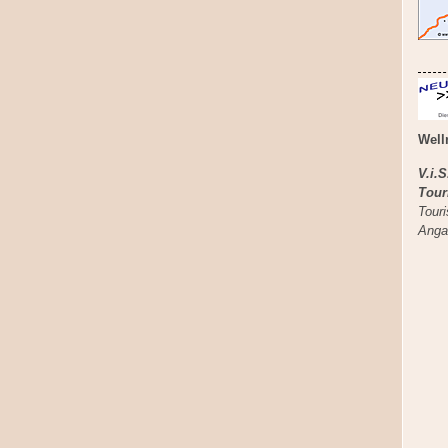
Well
V.i.
Tour
Tour
Anga