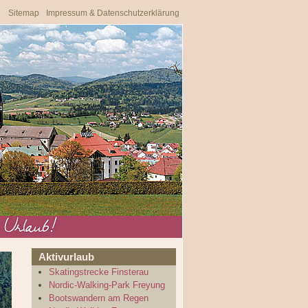
Sitemap
Impressum & Datenschutzerklärung
Aktivurlaub
Skatingstrecke Finsterau
Nordic-Walking-Park Freyung
Bootswandern am Regen